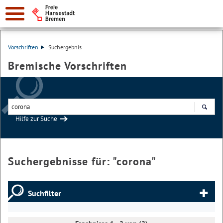
Vorschriften
Suchergebnis
Bremische Vorschriften
Hilfe zur Suche
Suchen
Suchergebnisse für: "
corona
"
Suchfilter