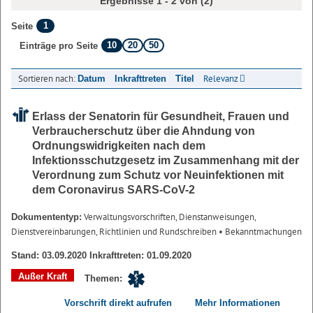
Ergebnisse 1 - 2 von (2)
1
Seite
10
20
50
Einträge pro Seite
Sortieren nach:
Relevanz
Datum
Inkrafttreten
Titel
Erlass der Senatorin für Gesundheit, Frauen und
Verbraucherschutz über die Ahndung von
Ordnungswidrigkeiten nach dem
Infektionsschutzgesetz im Zusammenhang mit der
Verordnung zum Schutz vor Neuinfektionen mit
dem Coronavirus SARS-CoV-2
Verwaltungsvorschriften, Dienstanweisungen,
Dokumententyp:
Dienstvereinbarungen, Richtlinien und Rundschreiben
• Bekanntmachungen
Stand: 03.09.2020 Inkrafttreten: 01.09.2020
Außer Kraft
Themen:
Vorschrift direkt aufrufen
Mehr Informationen