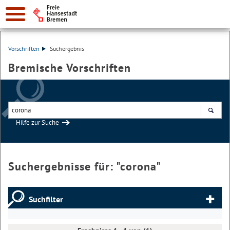
Vorschriften
Suchergebnis
Bremische Vorschriften
Hilfe zur Suche
Suchen
Suchergebnisse für: "
corona
"
Suchfilter