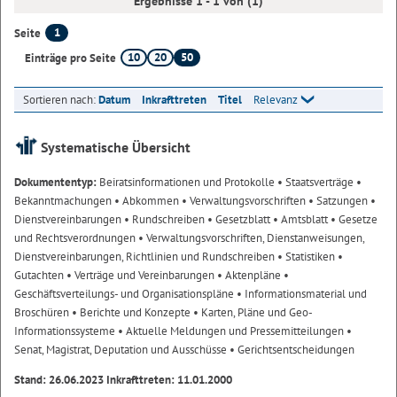
Ergebnisse 1 - 1 von (1)
1
Seite
10
20
50
Einträge pro Seite
Sortieren nach:
Datum
Inkrafttreten
Titel
Relevanz
Systematische Übersicht
Dokumententyp:
Beiratsinformationen und Protokolle
• Staatsverträge
•
Bekanntmachungen
• Abkommen
• Verwaltungsvorschriften
• Satzungen
•
Dienstvereinbarungen
• Rundschreiben
• Gesetzblatt
• Amtsblatt
• Gesetze
und Rechtsverordnungen
• Verwaltungsvorschriften, Dienstanweisungen,
Dienstvereinbarungen, Richtlinien und Rundschreiben
• Statistiken
•
Gutachten
• Verträge und Vereinbarungen
• Aktenpläne
•
Geschäftsverteilungs- und Organisationspläne
• Informationsmaterial und
Broschüren
• Berichte und Konzepte
• Karten, Pläne und Geo-
Informationssysteme
• Aktuelle Meldungen und Pressemitteilungen
•
Senat, Magistrat, Deputation und Ausschüsse
• Gerichtsentscheidungen
Stand: 26.06.2023 Inkrafttreten: 11.01.2000