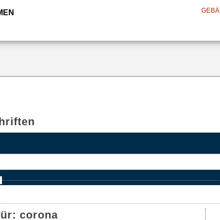
GEBÄ
MEN
riften
e
für:
corona