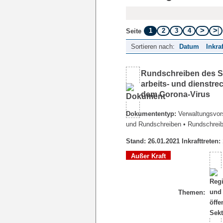
1
2
3
4
Seite
Sortieren nach:
Datum
Inkra
Rundschreiben des Se
arbeits- und dienstr
dem Corona-Virus
Dokumententyp:
Verwaltungsvors
und Rundschreiben
• Rundschrei
Stand: 26.01.2021 Inkrafttreten:
Außer Kraft
Themen: