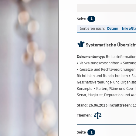
1
Seite
Sortieren nach:
Datum
Inkraftt
Systematische Übersich
Dokumententyp:
Beiratsinformatio
• Verwaltungsvorschriften
• Satzun
• Gesetze und Rechtsverordnunge
Richtlinien und Rundschreiben
• St
Geschäftsverteilungs- und Organisa
Konzepte
• Karten, Pläne und Geo
Senat, Magistrat, Deputation und A
Stand: 26.06.2023 Inkrafttreten: 1
Themen:
1
Seite