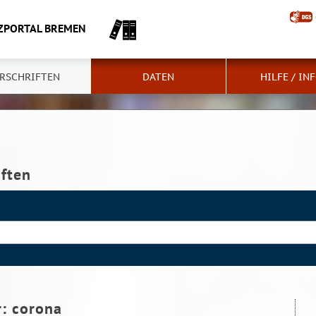
ZPORTAL BREMEN
RSCHRIFTEN
DATEN
HILFE / IN
iften
r:
corona