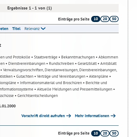
Ergebnisse 1 - 1 von (1)
10
20
50
Einträge pro Seite
reten
Titel
Relevanz
t
nen und Protokolle
• Staatsverträge
• Bekanntmachungen
• Abkommen
gen
• Dienstvereinbarungen
• Rundschreiben
• Gesetzblatt
• Amtsblatt
n
• Verwaltungsvorschriften, Dienstanweisungen, Dienstvereinbarungen,
atistiken
• Gutachten
• Verträge und Vereinbarungen
• Aktenpläne
•
tionspläne
• Informationsmaterial und Broschüren
• Berichte und
-Informationssysteme
• Aktuelle Meldungen und Pressemitteilungen
•
usschüsse
• Gerichtsentscheidungen
1.01.2000
Vorschrift direkt aufrufen
Mehr Informationen
10
20
50
Einträge pro Seite