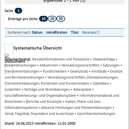
Ergebnisse 1 - 1 von (1)
1
Seite
10
20
50
Einträge pro Seite
Sortieren nach:
Datum
Inkrafttreten
Titel
Relevanz
Systematische Übersicht
Dokumententyp:
Beiratsinformationen und Protokolle
• Staatsverträge
•
Bekanntmachungen
• Abkommen
• Verwaltungsvorschriften
• Satzungen
•
Dienstvereinbarungen
• Rundschreiben
• Gesetzblatt
• Amtsblatt
• Gesetze
und Rechtsverordnungen
• Verwaltungsvorschriften, Dienstanweisungen,
Dienstvereinbarungen, Richtlinien und Rundschreiben
• Statistiken
•
Gutachten
• Verträge und Vereinbarungen
• Aktenpläne
•
Geschäftsverteilungs- und Organisationspläne
• Informationsmaterial und
Broschüren
• Berichte und Konzepte
• Karten, Pläne und Geo-
Informationssysteme
• Aktuelle Meldungen und Pressemitteilungen
•
Senat, Magistrat, Deputation und Ausschüsse
• Gerichtsentscheidungen
Stand: 26.06.2023 Inkrafttreten: 11.01.2000