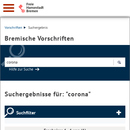
Vorschriften
Suchergebnis
Bremische Vorschriften
Hilfe zur Suche
Suchen
Suchergebnisse für: "
corona
"
Suchfilter