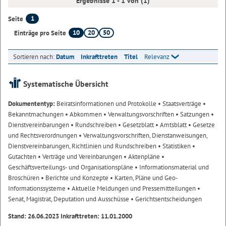
Ergebnisse 1 - 1 von (1)
1
Seite
10
20
50
Einträge pro Seite
Sortieren nach:
Datum
Inkrafttreten
Titel
Relevanz
Systematische Übersicht
Dokumententyp:
Beiratsinformationen und Protokolle
• Staatsverträge
•
Bekanntmachungen
• Abkommen
• Verwaltungsvorschriften
• Satzungen
•
Dienstvereinbarungen
• Rundschreiben
• Gesetzblatt
• Amtsblatt
• Gesetze
und Rechtsverordnungen
• Verwaltungsvorschriften, Dienstanweisungen,
Dienstvereinbarungen, Richtlinien und Rundschreiben
• Statistiken
•
Gutachten
• Verträge und Vereinbarungen
• Aktenpläne
•
Geschäftsverteilungs- und Organisationspläne
• Informationsmaterial und
Broschüren
• Berichte und Konzepte
• Karten, Pläne und Geo-
Informationssysteme
• Aktuelle Meldungen und Pressemitteilungen
•
Senat, Magistrat, Deputation und Ausschüsse
• Gerichtsentscheidungen
Stand: 26.06.2023 Inkrafttreten: 11.01.2000