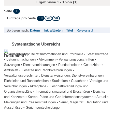
Ergebnisse 1 - 1 von (1)
1
Seite
10
20
50
Einträge pro Seite
Sortieren nach:
Datum
Inkrafttreten
Titel
Relevanz
Systematische Übersicht
Dokumententyp:
Beiratsinformationen und Protokolle
• Staatsverträge
• Bekanntmachungen
• Abkommen
• Verwaltungsvorschriften
•
Satzungen
• Dienstvereinbarungen
• Rundschreiben
• Gesetzblatt
•
Amtsblatt
• Gesetze und Rechtsverordnungen
•
Verwaltungsvorschriften, Dienstanweisungen, Dienstvereinbarungen,
Richtlinien und Rundschreiben
• Statistiken
• Gutachten
• Verträge und
Vereinbarungen
• Aktenpläne
• Geschäftsverteilungs- und
Organisationspläne
• Informationsmaterial und Broschüren
• Berichte
und Konzepte
• Karten, Pläne und Geo-Informationssysteme
• Aktuelle
Meldungen und Pressemitteilungen
• Senat, Magistrat, Deputation und
Ausschüsse
• Gerichtsentscheidungen