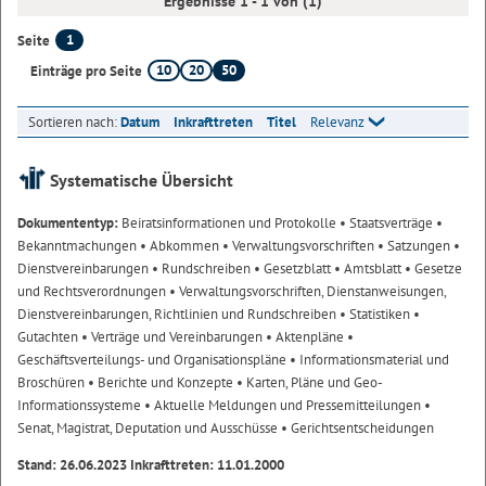
Ergebnisse 1 - 1 von (1)
1
Seite
10
20
50
Einträge pro Seite
Sortieren nach:
Datum
Inkrafttreten
Titel
Relevanz
Systematische Übersicht
Dokumententyp:
Beiratsinformationen und Protokolle
• Staatsverträge
•
Bekanntmachungen
• Abkommen
• Verwaltungsvorschriften
• Satzungen
•
Dienstvereinbarungen
• Rundschreiben
• Gesetzblatt
• Amtsblatt
• Gesetze
und Rechtsverordnungen
• Verwaltungsvorschriften, Dienstanweisungen,
Dienstvereinbarungen, Richtlinien und Rundschreiben
• Statistiken
•
Gutachten
• Verträge und Vereinbarungen
• Aktenpläne
•
Geschäftsverteilungs- und Organisationspläne
• Informationsmaterial und
Broschüren
• Berichte und Konzepte
• Karten, Pläne und Geo-
Informationssysteme
• Aktuelle Meldungen und Pressemitteilungen
•
Senat, Magistrat, Deputation und Ausschüsse
• Gerichtsentscheidungen
Stand: 26.06.2023 Inkrafttreten: 11.01.2000