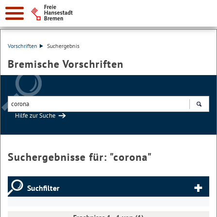
Vorschriften
Suchergebnis
Bremische Vorschriften
Hilfe zur Suche
Suchen
Suchergebnisse für: "
corona
"
Suchfilter