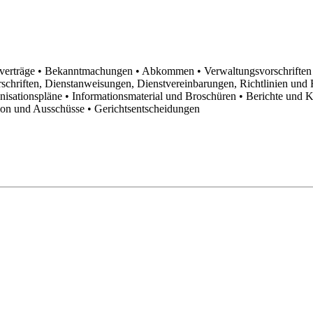
sverträge
• Bekanntmachungen
• Abkommen
• Verwaltungsvorschrifte
schriften, Dienstanweisungen, Dienstvereinbarungen, Richtlinien un
anisationspläne
• Informationsmaterial und Broschüren
• Berichte und 
tion und Ausschüsse
• Gerichtsentscheidungen