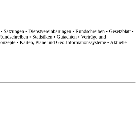
n
• Satzungen
• Dienstvereinbarungen
• Rundschreiben
• Gesetzblatt
•
d Rundschreiben
• Statistiken
• Gutachten
• Verträge und
Konzepte
• Karten, Pläne und Geo-Informationssysteme
• Aktuelle