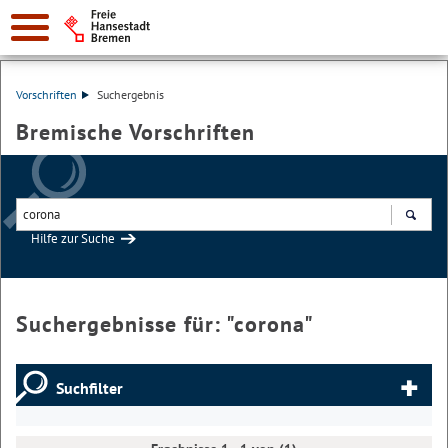
Vorschriften
Suchergebnis
Bremische Vorschriften
Hilfe zur Suche
Suchen
Suchergebnisse für: "
corona
"
Suchfilter