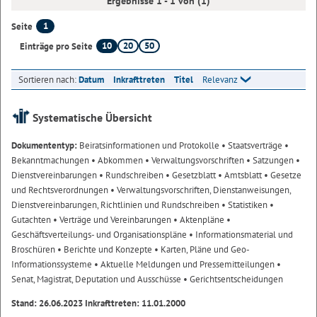
Ergebnisse 1 - 1 von (1)
1
Seite
10
20
50
Einträge pro Seite
Sortieren nach:
Datum
Inkrafttreten
Titel
Relevanz
Systematische Übersicht
Dokumententyp:
Beiratsinformationen und Protokolle
• Staatsverträge
•
Bekanntmachungen
• Abkommen
• Verwaltungsvorschriften
• Satzungen
•
Dienstvereinbarungen
• Rundschreiben
• Gesetzblatt
• Amtsblatt
• Gesetze
und Rechtsverordnungen
• Verwaltungsvorschriften, Dienstanweisungen,
Dienstvereinbarungen, Richtlinien und Rundschreiben
• Statistiken
•
Gutachten
• Verträge und Vereinbarungen
• Aktenpläne
•
Geschäftsverteilungs- und Organisationspläne
• Informationsmaterial und
Broschüren
• Berichte und Konzepte
• Karten, Pläne und Geo-
Informationssysteme
• Aktuelle Meldungen und Pressemitteilungen
•
Senat, Magistrat, Deputation und Ausschüsse
• Gerichtsentscheidungen
Stand: 26.06.2023 Inkrafttreten: 11.01.2000