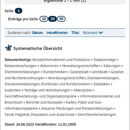
Ergebnisse 1 - 1 von (1)
1
Seite
10
20
50
Einträge pro Seite
Sortieren nach:
Datum
Inkrafttreten
Titel
Relevanz
Systematische Übersicht
Dokumententyp:
Beiratsinformationen und Protokolle
• Staatsverträge
•
Bekanntmachungen
• Abkommen
• Verwaltungsvorschriften
• Satzungen
•
Dienstvereinbarungen
• Rundschreiben
• Gesetzblatt
• Amtsblatt
• Gesetze
und Rechtsverordnungen
• Verwaltungsvorschriften, Dienstanweisungen,
Dienstvereinbarungen, Richtlinien und Rundschreiben
• Statistiken
•
Gutachten
• Verträge und Vereinbarungen
• Aktenpläne
•
Geschäftsverteilungs- und Organisationspläne
• Informationsmaterial und
Broschüren
• Berichte und Konzepte
• Karten, Pläne und Geo-
Informationssysteme
• Aktuelle Meldungen und Pressemitteilungen
•
Senat, Magistrat, Deputation und Ausschüsse
• Gerichtsentscheidungen
Stand: 26.06.2023 Inkrafttreten: 11.01.2000