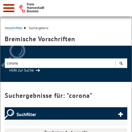
Vorschriften
Suchergebnis
Bremische Vorschriften
Hilfe zur Suche
Suchen
Suchergebnisse für: "
corona
"
Suchfilter