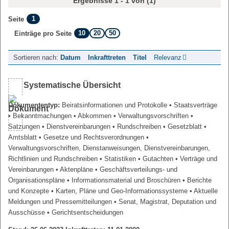
Ergebnisse 1 - 1 von (1)
1
Seite
10
20
50
Einträge pro Seite
Sortieren nach:
Datum
Inkrafttreten
Titel
Relevanz
Systematische Übersicht
Dokumententyp:
Beiratsinformationen und Protokolle
• Staatsverträge
• Bekanntmachungen
• Abkommen
• Verwaltungsvorschriften
•
Satzungen
• Dienstvereinbarungen
• Rundschreiben
• Gesetzblatt
•
Amtsblatt
• Gesetze und Rechtsverordnungen
•
Verwaltungsvorschriften, Dienstanweisungen, Dienstvereinbarungen,
Richtlinien und Rundschreiben
• Statistiken
• Gutachten
• Verträge und
Vereinbarungen
• Aktenpläne
• Geschäftsverteilungs- und
Organisationspläne
• Informationsmaterial und Broschüren
• Berichte
und Konzepte
• Karten, Pläne und Geo-Informationssysteme
• Aktuelle
Meldungen und Pressemitteilungen
• Senat, Magistrat, Deputation und
Ausschüsse
• Gerichtsentscheidungen