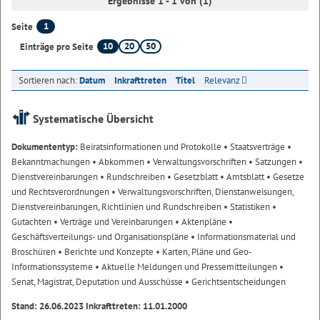
Ergebnisse 1 - 1 von (1)
1
Seite
10
20
50
Einträge pro Seite
Sortieren nach:
Datum
Inkrafttreten
Titel
Relevanz
Systematische Übersicht
Dokumententyp:
Beiratsinformationen und Protokolle
• Staatsverträge
•
Bekanntmachungen
• Abkommen
• Verwaltungsvorschriften
• Satzungen
•
Dienstvereinbarungen
• Rundschreiben
• Gesetzblatt
• Amtsblatt
• Gesetze
und Rechtsverordnungen
• Verwaltungsvorschriften, Dienstanweisungen,
Dienstvereinbarungen, Richtlinien und Rundschreiben
• Statistiken
•
Gutachten
• Verträge und Vereinbarungen
• Aktenpläne
•
Geschäftsverteilungs- und Organisationspläne
• Informationsmaterial und
Broschüren
• Berichte und Konzepte
• Karten, Pläne und Geo-
Informationssysteme
• Aktuelle Meldungen und Pressemitteilungen
•
Senat, Magistrat, Deputation und Ausschüsse
• Gerichtsentscheidungen
Stand: 26.06.2023 Inkrafttreten: 11.01.2000