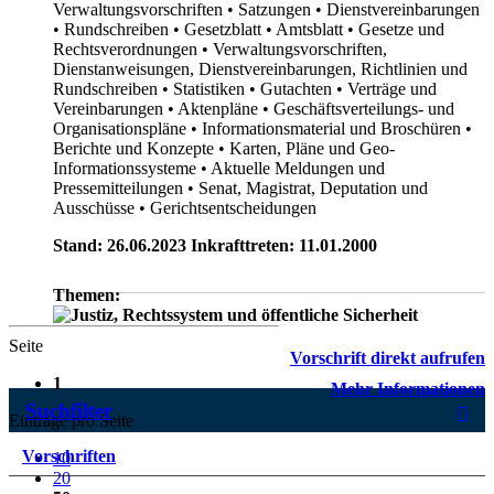
Verwaltungsvorschriften
• Satzungen
• Dienstvereinbarungen
• Rundschreiben
• Gesetzblatt
• Amtsblatt
• Gesetze und
Rechtsverordnungen
• Verwaltungsvorschriften,
Dienstanweisungen, Dienstvereinbarungen, Richtlinien und
Rundschreiben
• Statistiken
• Gutachten
• Verträge und
Vereinbarungen
• Aktenpläne
• Geschäftsverteilungs- und
Organisationspläne
• Informationsmaterial und Broschüren
•
Berichte und Konzepte
• Karten, Pläne und Geo-
Informationssysteme
• Aktuelle Meldungen und
Pressemitteilungen
• Senat, Magistrat, Deputation und
Ausschüsse
• Gerichtsentscheidungen
Stand: 26.06.2023 Inkrafttreten: 11.01.2000
Themen:
Seite
Vorschrift direkt aufrufen
1
Mehr Informationen
Suchfilter
Einträge pro Seite
Vorschriften
10
20