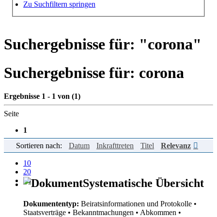
Hilfe zur Suche
Zu Suchfiltern springen
Suchergebnisse für: "
corona
"
Suchergebnisse für:
corona
Ergebnisse 1 - 1 von (1)
Seite
1
Sortieren nach:
Datum
Inkrafttreten
Titel
Relevanz
Einträge pro Seite
10
20
50
Systematische Übersicht
Dokumententyp:
Beiratsinformationen und Protokolle
•
Staatsverträge
• Bekanntmachungen
• Abkommen
•