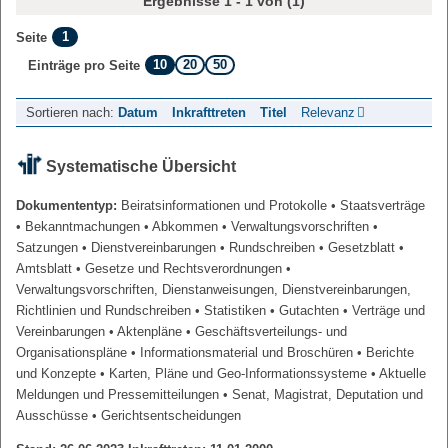
Ergebnisse 1 - 1 von (1)
1
Seite
10
20
50
Einträge pro Seite
Sortieren nach:
Datum
Inkrafttreten
Titel
Relevanz
Systematische Übersicht
Dokumententyp:
Beiratsinformationen und Protokolle
• Staatsverträge
• Bekanntmachungen
• Abkommen
• Verwaltungsvorschriften
•
Satzungen
• Dienstvereinbarungen
• Rundschreiben
• Gesetzblatt
•
Amtsblatt
• Gesetze und Rechtsverordnungen
•
Verwaltungsvorschriften, Dienstanweisungen, Dienstvereinbarungen,
Richtlinien und Rundschreiben
• Statistiken
• Gutachten
• Verträge und
Vereinbarungen
• Aktenpläne
• Geschäftsverteilungs- und
Organisationspläne
• Informationsmaterial und Broschüren
• Berichte
und Konzepte
• Karten, Pläne und Geo-Informationssysteme
• Aktuelle
Meldungen und Pressemitteilungen
• Senat, Magistrat, Deputation und
Ausschüsse
• Gerichtsentscheidungen