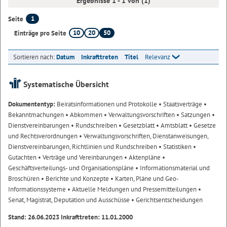
Ergebnisse 1 - 1 von (1)
1
Seite
10
20
50
Einträge pro Seite
Sortieren nach:
Datum
Inkrafttreten
Titel
Relevanz
Systematische Übersicht
Dokumententyp:
Beiratsinformationen und Protokolle
• Staatsverträge
•
Bekanntmachungen
• Abkommen
• Verwaltungsvorschriften
• Satzungen
•
Dienstvereinbarungen
• Rundschreiben
• Gesetzblatt
• Amtsblatt
• Gesetze
und Rechtsverordnungen
• Verwaltungsvorschriften, Dienstanweisungen,
Dienstvereinbarungen, Richtlinien und Rundschreiben
• Statistiken
•
Gutachten
• Verträge und Vereinbarungen
• Aktenpläne
•
Geschäftsverteilungs- und Organisationspläne
• Informationsmaterial und
Broschüren
• Berichte und Konzepte
• Karten, Pläne und Geo-
Informationssysteme
• Aktuelle Meldungen und Pressemitteilungen
•
Senat, Magistrat, Deputation und Ausschüsse
• Gerichtsentscheidungen
Stand: 26.06.2023 Inkrafttreten: 11.01.2000