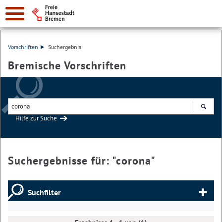
Vorschriften
Suchergebnis
Bremische Vorschriften
Hilfe zur Suche
Suchen
Suchergebnisse für: "
corona
"
Suchfilter