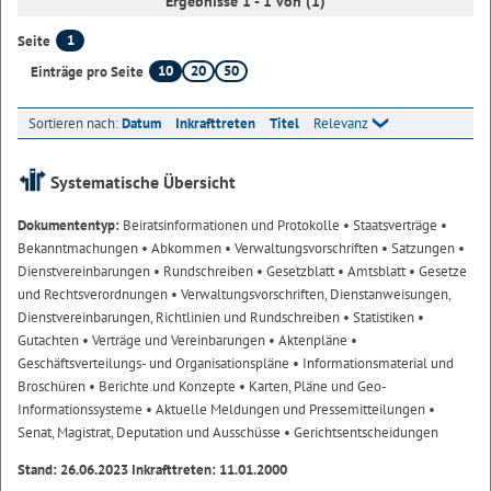
Ergebnisse 1 - 1 von (1)
1
Seite
10
20
50
Einträge pro Seite
Sortieren nach:
Datum
Inkrafttreten
Titel
Relevanz
Systematische Übersicht
Dokumententyp:
Beiratsinformationen und Protokolle
• Staatsverträge
•
Bekanntmachungen
• Abkommen
• Verwaltungsvorschriften
• Satzungen
•
Dienstvereinbarungen
• Rundschreiben
• Gesetzblatt
• Amtsblatt
• Gesetze
und Rechtsverordnungen
• Verwaltungsvorschriften, Dienstanweisungen,
Dienstvereinbarungen, Richtlinien und Rundschreiben
• Statistiken
•
Gutachten
• Verträge und Vereinbarungen
• Aktenpläne
•
Geschäftsverteilungs- und Organisationspläne
• Informationsmaterial und
Broschüren
• Berichte und Konzepte
• Karten, Pläne und Geo-
Informationssysteme
• Aktuelle Meldungen und Pressemitteilungen
•
Senat, Magistrat, Deputation und Ausschüsse
• Gerichtsentscheidungen
Stand: 26.06.2023 Inkrafttreten: 11.01.2000