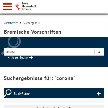
Vorschriften
Suchergebnis
Bremische Vorschriften
Hilfe zur Suche
Suchen
Suchergebnisse für: "
corona
"
Suchfilter