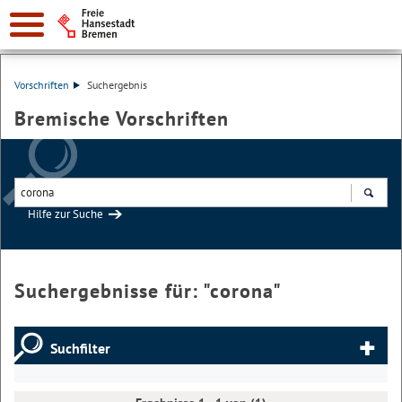
Vorschriften
Suchergebnis
Bremische Vorschriften
Hilfe zur Suche
Suchen
Suchergebnisse für: "
corona
"
Suchfilter