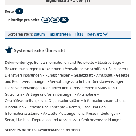
Ergebnisse 1 - 1 von (1)
1
Seite
10
20
50
Einträge pro Seite
Sortieren nach:
Datum
Inkrafttreten
Titel
Relevanz
Systematische Übersicht
Dokumententyp:
Beiratsinformationen und Protokolle
• Staatsverträge
•
Bekanntmachungen
• Abkommen
• Verwaltungsvorschriften
• Satzungen
•
Dienstvereinbarungen
• Rundschreiben
• Gesetzblatt
• Amtsblatt
• Gesetze
und Rechtsverordnungen
• Verwaltungsvorschriften, Dienstanweisungen,
Dienstvereinbarungen, Richtlinien und Rundschreiben
• Statistiken
•
Gutachten
• Verträge und Vereinbarungen
• Aktenpläne
•
Geschäftsverteilungs- und Organisationspläne
• Informationsmaterial und
Broschüren
• Berichte und Konzepte
• Karten, Pläne und Geo-
Informationssysteme
• Aktuelle Meldungen und Pressemitteilungen
•
Senat, Magistrat, Deputation und Ausschüsse
• Gerichtsentscheidungen
Stand: 26.06.2023 Inkrafttreten: 11.01.2000