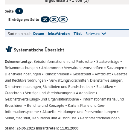
Ergebnisse 1 - 1 von (1)
1
Seite
10
20
50
Einträge pro Seite
Sortieren nach:
Datum
Inkrafttreten
Titel
Relevanz
Systematische Übersicht
Dokumententyp:
Beiratsinformationen und Protokolle
• Staatsverträge
•
Bekanntmachungen
• Abkommen
• Verwaltungsvorschriften
• Satzungen
•
Dienstvereinbarungen
• Rundschreiben
• Gesetzblatt
• Amtsblatt
• Gesetze
und Rechtsverordnungen
• Verwaltungsvorschriften, Dienstanweisungen,
Dienstvereinbarungen, Richtlinien und Rundschreiben
• Statistiken
•
Gutachten
• Verträge und Vereinbarungen
• Aktenpläne
•
Geschäftsverteilungs- und Organisationspläne
• Informationsmaterial und
Broschüren
• Berichte und Konzepte
• Karten, Pläne und Geo-
Informationssysteme
• Aktuelle Meldungen und Pressemitteilungen
•
Senat, Magistrat, Deputation und Ausschüsse
• Gerichtsentscheidungen
Stand: 26.06.2023 Inkrafttreten: 11.01.2000