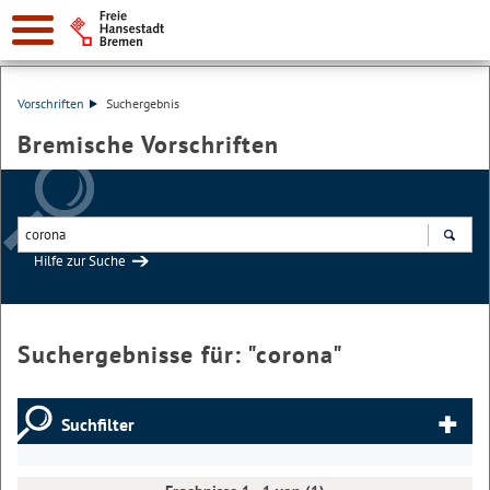
Vorschriften
Suchergebnis
Bremische Vorschriften
Hilfe zur Suche
Suchen
Suchergebnisse für: "
corona
"
Suchfilter