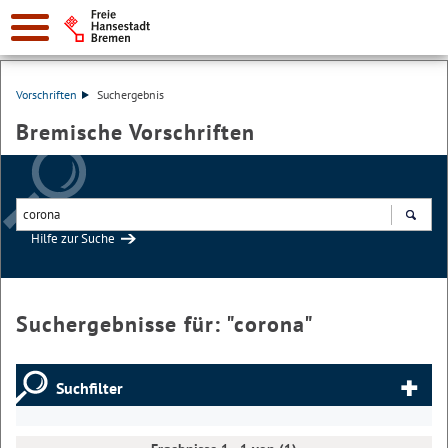
Vorschriften
Suchergebnis
Bremische Vorschriften
Hilfe zur Suche
Suchen
Suchergebnisse für: "
corona
"
Suchfilter