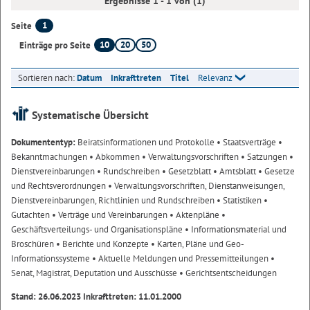
Ergebnisse 1 - 1 von (1)
1
Seite
10
20
50
Einträge pro Seite
Sortieren nach:
Datum
Inkrafttreten
Titel
Relevanz
Systematische Übersicht
Dokumententyp:
Beiratsinformationen und Protokolle
• Staatsverträge
•
Bekanntmachungen
• Abkommen
• Verwaltungsvorschriften
• Satzungen
•
Dienstvereinbarungen
• Rundschreiben
• Gesetzblatt
• Amtsblatt
• Gesetze
und Rechtsverordnungen
• Verwaltungsvorschriften, Dienstanweisungen,
Dienstvereinbarungen, Richtlinien und Rundschreiben
• Statistiken
•
Gutachten
• Verträge und Vereinbarungen
• Aktenpläne
•
Geschäftsverteilungs- und Organisationspläne
• Informationsmaterial und
Broschüren
• Berichte und Konzepte
• Karten, Pläne und Geo-
Informationssysteme
• Aktuelle Meldungen und Pressemitteilungen
•
Senat, Magistrat, Deputation und Ausschüsse
• Gerichtsentscheidungen
Stand: 26.06.2023 Inkrafttreten: 11.01.2000