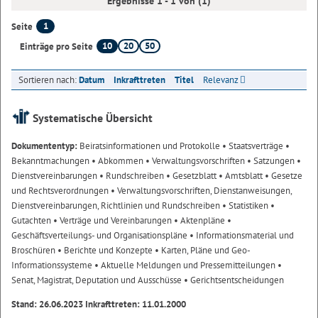
Ergebnisse 1 - 1 von (1)
1
Seite
10
20
50
Einträge pro Seite
Sortieren nach:
Datum
Inkrafttreten
Titel
Relevanz
Systematische Übersicht
Dokumententyp:
Beiratsinformationen und Protokolle
• Staatsverträge
•
Bekanntmachungen
• Abkommen
• Verwaltungsvorschriften
• Satzungen
•
Dienstvereinbarungen
• Rundschreiben
• Gesetzblatt
• Amtsblatt
• Gesetze
und Rechtsverordnungen
• Verwaltungsvorschriften, Dienstanweisungen,
Dienstvereinbarungen, Richtlinien und Rundschreiben
• Statistiken
•
Gutachten
• Verträge und Vereinbarungen
• Aktenpläne
•
Geschäftsverteilungs- und Organisationspläne
• Informationsmaterial und
Broschüren
• Berichte und Konzepte
• Karten, Pläne und Geo-
Informationssysteme
• Aktuelle Meldungen und Pressemitteilungen
•
Senat, Magistrat, Deputation und Ausschüsse
• Gerichtsentscheidungen
Stand: 26.06.2023 Inkrafttreten: 11.01.2000