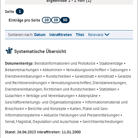
Ergebnisse 1 - 1 von (1)
1
Seite
10
20
50
Einträge pro Seite
Sortieren nach:
Datum
Inkrafttreten
Titel
Relevanz
Systematische Übersicht
Dokumententyp:
Beiratsinformationen und Protokolle
• Staatsverträge
•
Bekanntmachungen
• Abkommen
• Verwaltungsvorschriften
• Satzungen
•
Dienstvereinbarungen
• Rundschreiben
• Gesetzblatt
• Amtsblatt
• Gesetze
und Rechtsverordnungen
• Verwaltungsvorschriften, Dienstanweisungen,
Dienstvereinbarungen, Richtlinien und Rundschreiben
• Statistiken
•
Gutachten
• Verträge und Vereinbarungen
• Aktenpläne
•
Geschäftsverteilungs- und Organisationspläne
• Informationsmaterial und
Broschüren
• Berichte und Konzepte
• Karten, Pläne und Geo-
Informationssysteme
• Aktuelle Meldungen und Pressemitteilungen
•
Senat, Magistrat, Deputation und Ausschüsse
• Gerichtsentscheidungen
Stand: 26.06.2023 Inkrafttreten: 11.01.2000