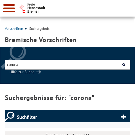
Vorschriften
Suchergebnis
Bremische Vorschriften
Hilfe zur Suche
Suchen
Suchergebnisse für: "
corona
"
Suchfilter