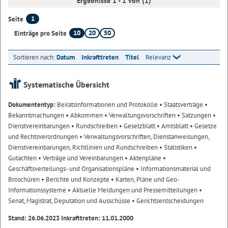
Ergebnisse 1 - 1 von (1)
1
Seite
10
20
50
Einträge pro Seite
Sortieren nach:
Datum
Inkrafttreten
Titel
Relevanz
Systematische Übersicht
Dokumententyp:
Beiratsinformationen und Protokolle
• Staatsverträge
•
Bekanntmachungen
• Abkommen
• Verwaltungsvorschriften
• Satzungen
•
Dienstvereinbarungen
• Rundschreiben
• Gesetzblatt
• Amtsblatt
• Gesetze
und Rechtsverordnungen
• Verwaltungsvorschriften, Dienstanweisungen,
Dienstvereinbarungen, Richtlinien und Rundschreiben
• Statistiken
•
Gutachten
• Verträge und Vereinbarungen
• Aktenpläne
•
Geschäftsverteilungs- und Organisationspläne
• Informationsmaterial und
Broschüren
• Berichte und Konzepte
• Karten, Pläne und Geo-
Informationssysteme
• Aktuelle Meldungen und Pressemitteilungen
•
Senat, Magistrat, Deputation und Ausschüsse
• Gerichtsentscheidungen
Stand: 26.06.2023 Inkrafttreten: 11.01.2000