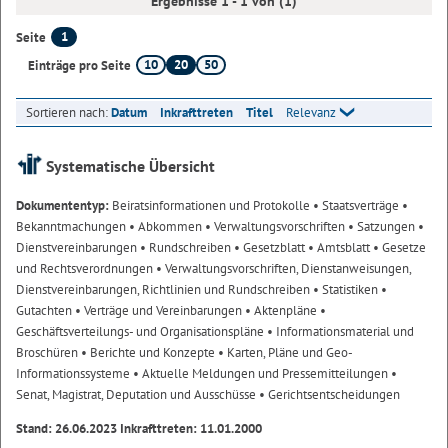
Ergebnisse 1 - 1 von (1)
1
Seite
10
20
50
Einträge pro Seite
Sortieren nach:
Datum
Inkrafttreten
Titel
Relevanz
Systematische Übersicht
Dokumententyp:
Beiratsinformationen und Protokolle
• Staatsverträge
•
Bekanntmachungen
• Abkommen
• Verwaltungsvorschriften
• Satzungen
•
Dienstvereinbarungen
• Rundschreiben
• Gesetzblatt
• Amtsblatt
• Gesetze
und Rechtsverordnungen
• Verwaltungsvorschriften, Dienstanweisungen,
Dienstvereinbarungen, Richtlinien und Rundschreiben
• Statistiken
•
Gutachten
• Verträge und Vereinbarungen
• Aktenpläne
•
Geschäftsverteilungs- und Organisationspläne
• Informationsmaterial und
Broschüren
• Berichte und Konzepte
• Karten, Pläne und Geo-
Informationssysteme
• Aktuelle Meldungen und Pressemitteilungen
•
Senat, Magistrat, Deputation und Ausschüsse
• Gerichtsentscheidungen
Stand: 26.06.2023 Inkrafttreten: 11.01.2000