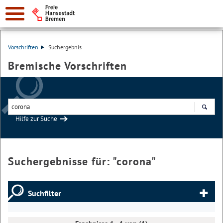
Vorschriften
Suchergebnis
Bremische Vorschriften
Hilfe zur Suche
Suchen
Suchergebnisse für: "
corona
"
Suchfilter