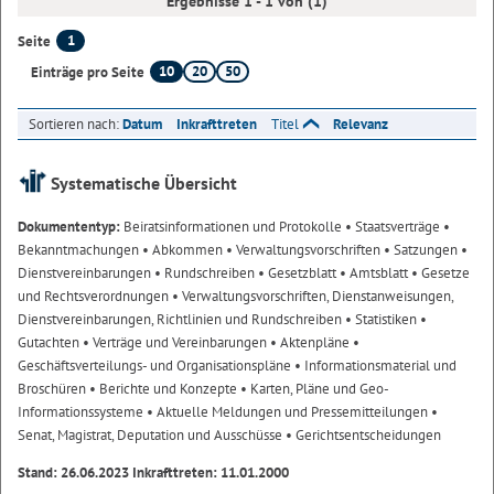
Ergebnisse 1 - 1 von (1)
1
Seite
10
20
50
Einträge pro Seite
Sortieren nach:
Datum
Inkrafttreten
Titel
Relevanz
Systematische Übersicht
Dokumententyp:
Beiratsinformationen und Protokolle
• Staatsverträge
•
Bekanntmachungen
• Abkommen
• Verwaltungsvorschriften
• Satzungen
•
Dienstvereinbarungen
• Rundschreiben
• Gesetzblatt
• Amtsblatt
• Gesetze
und Rechtsverordnungen
• Verwaltungsvorschriften, Dienstanweisungen,
Dienstvereinbarungen, Richtlinien und Rundschreiben
• Statistiken
•
Gutachten
• Verträge und Vereinbarungen
• Aktenpläne
•
Geschäftsverteilungs- und Organisationspläne
• Informationsmaterial und
Broschüren
• Berichte und Konzepte
• Karten, Pläne und Geo-
Informationssysteme
• Aktuelle Meldungen und Pressemitteilungen
•
Senat, Magistrat, Deputation und Ausschüsse
• Gerichtsentscheidungen
Stand: 26.06.2023 Inkrafttreten: 11.01.2000