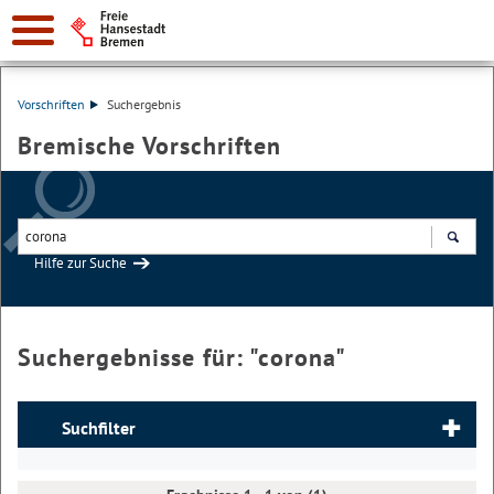
Vorschriften
Suchergebnis
Bremische Vorschriften
Hilfe zur Suche
Suchen
Suchergebnisse für: "
corona
"
Suchfilter