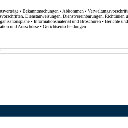
atsverträge
• Bekanntmachungen
• Abkommen
• Verwaltungsvorschrif
svorschriften, Dienstanweisungen, Dienstvereinbarungen, Richtlinien
rganisationspläne
• Informationsmaterial und Broschüren
• Berichte un
utation und Ausschüsse
• Gerichtsentscheidungen