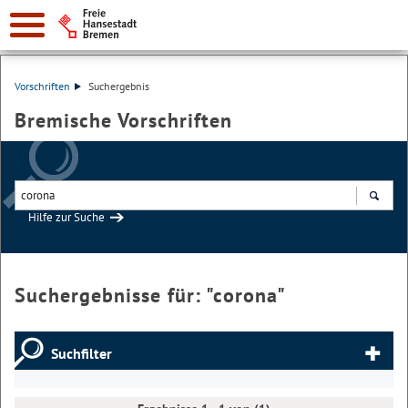
Vorschriften
Suchergebnis
Bremische Vorschriften
Hilfe zur Suche
Suchen
Suchergebnisse für: "
corona
"
Suchfilter