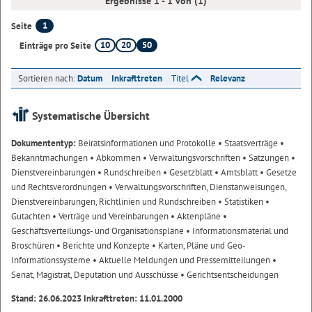
Ergebnisse 1 - 1 von (1)
1
Seite
10
20
50
Einträge pro Seite
Sortieren nach:
Datum
Inkrafttreten
Titel
Relevanz
Systematische Übersicht
Dokumententyp:
Beiratsinformationen und Protokolle
• Staatsverträge
•
Bekanntmachungen
• Abkommen
• Verwaltungsvorschriften
• Satzungen
•
Dienstvereinbarungen
• Rundschreiben
• Gesetzblatt
• Amtsblatt
• Gesetze
und Rechtsverordnungen
• Verwaltungsvorschriften, Dienstanweisungen,
Dienstvereinbarungen, Richtlinien und Rundschreiben
• Statistiken
•
Gutachten
• Verträge und Vereinbarungen
• Aktenpläne
•
Geschäftsverteilungs- und Organisationspläne
• Informationsmaterial und
Broschüren
• Berichte und Konzepte
• Karten, Pläne und Geo-
Informationssysteme
• Aktuelle Meldungen und Pressemitteilungen
•
Senat, Magistrat, Deputation und Ausschüsse
• Gerichtsentscheidungen
Stand: 26.06.2023 Inkrafttreten: 11.01.2000