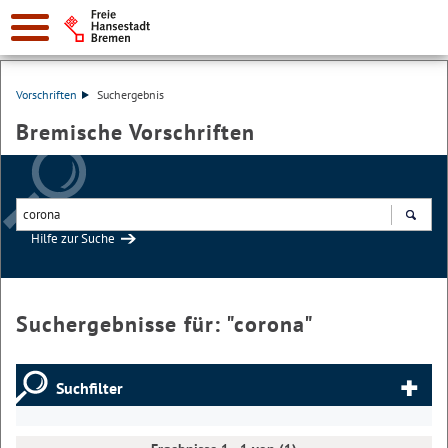
Vorschriften
Suchergebnis
Bremische Vorschriften
Hilfe zur Suche
Suchen
Suchergebnisse für: "
corona
"
Suchfilter