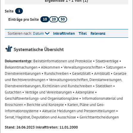
Ergebnisse 1 - 1 von (1)
1
Seite
10
20
50
Einträge pro Seite
Sortieren nach:
Datum
Inkrafttreten
Titel
Relevanz
Systematische Übersicht
Dokumententyp:
Beiratsinformationen und Protokolle
• Staatsverträge
•
Bekanntmachungen
• Abkommen
• Verwaltungsvorschriften
• Satzungen
•
Dienstvereinbarungen
• Rundschreiben
• Gesetzblatt
• Amtsblatt
• Gesetze
und Rechtsverordnungen
• Verwaltungsvorschriften, Dienstanweisungen,
Dienstvereinbarungen, Richtlinien und Rundschreiben
• Statistiken
•
Gutachten
• Verträge und Vereinbarungen
• Aktenpläne
•
Geschäftsverteilungs- und Organisationspläne
• Informationsmaterial und
Broschüren
• Berichte und Konzepte
• Karten, Pläne und Geo-
Informationssysteme
• Aktuelle Meldungen und Pressemitteilungen
•
Senat, Magistrat, Deputation und Ausschüsse
• Gerichtsentscheidungen
Stand: 26.06.2023 Inkrafttreten: 11.01.2000