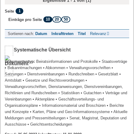
Ergebnisse 1 - 1 von (1)
1
Seite
10
20
50
Einträge pro Seite
Sortieren nach:
Datum
Inkrafttreten
Titel
Relevanz
Systematische Übersicht
Dokumententyp:
Beiratsinformationen und Protokolle
• Staatsverträge
• Bekanntmachungen
• Abkommen
• Verwaltungsvorschriften
•
Satzungen
• Dienstvereinbarungen
• Rundschreiben
• Gesetzblatt
•
Amtsblatt
• Gesetze und Rechtsverordnungen
•
Verwaltungsvorschriften, Dienstanweisungen, Dienstvereinbarungen,
Richtlinien und Rundschreiben
• Statistiken
• Gutachten
• Verträge und
Vereinbarungen
• Aktenpläne
• Geschäftsverteilungs- und
Organisationspläne
• Informationsmaterial und Broschüren
• Berichte
und Konzepte
• Karten, Pläne und Geo-Informationssysteme
• Aktuelle
Meldungen und Pressemitteilungen
• Senat, Magistrat, Deputation und
Ausschüsse
• Gerichtsentscheidungen