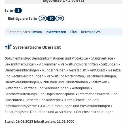
Ergebnisse 1 - 1 von (1)
1
Seite
10
20
50
Einträge pro Seite
Sortieren nach:
Datum
Inkrafttreten
Titel
Relevanz
Systematische Übersicht
Dokumententyp:
Beiratsinformationen und Protokolle
• Staatsverträge
•
Bekanntmachungen
• Abkommen
• Verwaltungsvorschriften
• Satzungen
•
Dienstvereinbarungen
• Rundschreiben
• Gesetzblatt
• Amtsblatt
• Gesetze
und Rechtsverordnungen
• Verwaltungsvorschriften, Dienstanweisungen,
Dienstvereinbarungen, Richtlinien und Rundschreiben
• Statistiken
•
Gutachten
• Verträge und Vereinbarungen
• Aktenpläne
•
Geschäftsverteilungs- und Organisationspläne
• Informationsmaterial und
Broschüren
• Berichte und Konzepte
• Karten, Pläne und Geo-
Informationssysteme
• Aktuelle Meldungen und Pressemitteilungen
•
Senat, Magistrat, Deputation und Ausschüsse
• Gerichtsentscheidungen
Stand: 26.06.2023 Inkrafttreten: 11.01.2000