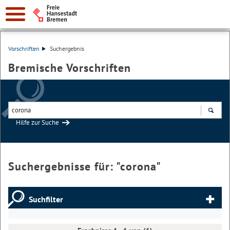
Vorschriften
Suchergebnis
Bremische Vorschriften
Hilfe zur Suche
Suchen
Suchergebnisse für: "
corona
"
Suchfilter