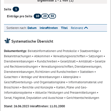
Ergebnisse 1 - 1 von (1)
1
Seite
10
20
50
Einträge pro Seite
Sortieren nach:
Datum
Inkrafttreten
Titel
Relevanz
Systematische Übersicht
Dokumententyp:
Beiratsinformationen und Protokolle
• Staatsverträge
•
Bekanntmachungen
• Abkommen
• Verwaltungsvorschriften
• Satzungen
•
Dienstvereinbarungen
• Rundschreiben
• Gesetzblatt
• Amtsblatt
• Gesetze
und Rechtsverordnungen
• Verwaltungsvorschriften, Dienstanweisungen,
Dienstvereinbarungen, Richtlinien und Rundschreiben
• Statistiken
•
Gutachten
• Verträge und Vereinbarungen
• Aktenpläne
•
Geschäftsverteilungs- und Organisationspläne
• Informationsmaterial und
Broschüren
• Berichte und Konzepte
• Karten, Pläne und Geo-
Informationssysteme
• Aktuelle Meldungen und Pressemitteilungen
•
Senat, Magistrat, Deputation und Ausschüsse
• Gerichtsentscheidungen
Stand: 26.06.2023 Inkrafttreten: 11.01.2000