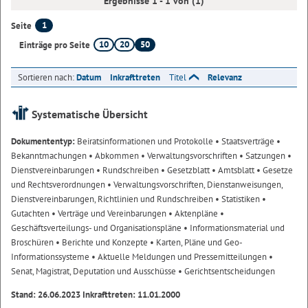
Ergebnisse 1 - 1 von (1)
1
Seite
10
20
50
Einträge pro Seite
Sortieren nach:
Datum
Inkrafttreten
Titel
Relevanz
Systematische Übersicht
Dokumententyp:
Beiratsinformationen und Protokolle
• Staatsverträge
•
Bekanntmachungen
• Abkommen
• Verwaltungsvorschriften
• Satzungen
•
Dienstvereinbarungen
• Rundschreiben
• Gesetzblatt
• Amtsblatt
• Gesetze
und Rechtsverordnungen
• Verwaltungsvorschriften, Dienstanweisungen,
Dienstvereinbarungen, Richtlinien und Rundschreiben
• Statistiken
•
Gutachten
• Verträge und Vereinbarungen
• Aktenpläne
•
Geschäftsverteilungs- und Organisationspläne
• Informationsmaterial und
Broschüren
• Berichte und Konzepte
• Karten, Pläne und Geo-
Informationssysteme
• Aktuelle Meldungen und Pressemitteilungen
•
Senat, Magistrat, Deputation und Ausschüsse
• Gerichtsentscheidungen
Stand: 26.06.2023 Inkrafttreten: 11.01.2000