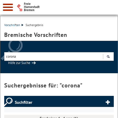
Vorschriften
Suchergebnis
Bremische Vorschriften
Hilfe zur Suche
Suchen
Suchergebnisse für: "
corona
"
Suchfilter