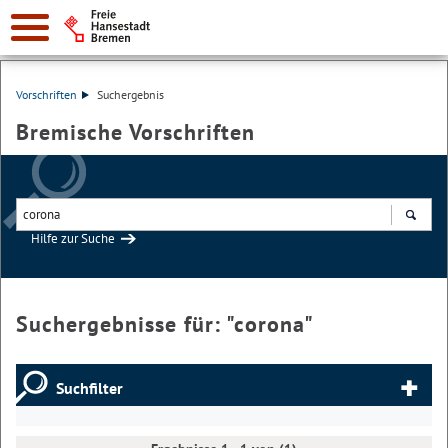
Vorschriften
Suchergebnis
Bremische Vorschriften
Hilfe zur Suche
Suchen
Suchergebnisse für: "
corona
"
Suchfilter