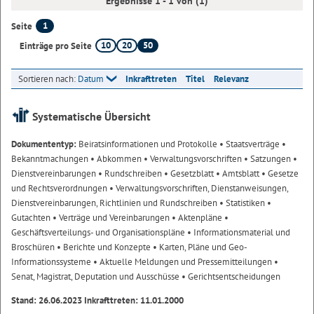
Ergebnisse 1 - 1 von (1)
1
Seite
10
20
50
Einträge pro Seite
Sortieren nach:
Datum
Inkrafttreten
Titel
Relevanz
Systematische Übersicht
Dokumententyp:
Beiratsinformationen und Protokolle
• Staatsverträge
•
Bekanntmachungen
• Abkommen
• Verwaltungsvorschriften
• Satzungen
•
Dienstvereinbarungen
• Rundschreiben
• Gesetzblatt
• Amtsblatt
• Gesetze
und Rechtsverordnungen
• Verwaltungsvorschriften, Dienstanweisungen,
Dienstvereinbarungen, Richtlinien und Rundschreiben
• Statistiken
•
Gutachten
• Verträge und Vereinbarungen
• Aktenpläne
•
Geschäftsverteilungs- und Organisationspläne
• Informationsmaterial und
Broschüren
• Berichte und Konzepte
• Karten, Pläne und Geo-
Informationssysteme
• Aktuelle Meldungen und Pressemitteilungen
•
Senat, Magistrat, Deputation und Ausschüsse
• Gerichtsentscheidungen
Stand: 26.06.2023 Inkrafttreten: 11.01.2000