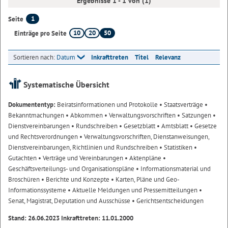
Ergebnisse 1 - 1 von (1)
1
Seite
10
20
50
Einträge pro Seite
Sortieren nach:
Datum
Inkrafttreten
Titel
Relevanz
Systematische Übersicht
Dokumententyp:
Beiratsinformationen und Protokolle
• Staatsverträge
•
Bekanntmachungen
• Abkommen
• Verwaltungsvorschriften
• Satzungen
•
Dienstvereinbarungen
• Rundschreiben
• Gesetzblatt
• Amtsblatt
• Gesetze
und Rechtsverordnungen
• Verwaltungsvorschriften, Dienstanweisungen,
Dienstvereinbarungen, Richtlinien und Rundschreiben
• Statistiken
•
Gutachten
• Verträge und Vereinbarungen
• Aktenpläne
•
Geschäftsverteilungs- und Organisationspläne
• Informationsmaterial und
Broschüren
• Berichte und Konzepte
• Karten, Pläne und Geo-
Informationssysteme
• Aktuelle Meldungen und Pressemitteilungen
•
Senat, Magistrat, Deputation und Ausschüsse
• Gerichtsentscheidungen
Stand: 26.06.2023 Inkrafttreten: 11.01.2000