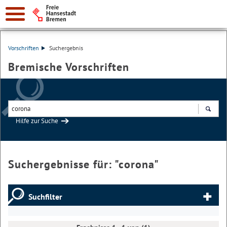
Vorschriften
Suchergebnis
Bremische Vorschriften
Hilfe zur Suche
Suchen
Suchergebnisse für: "
corona
"
Suchfilter