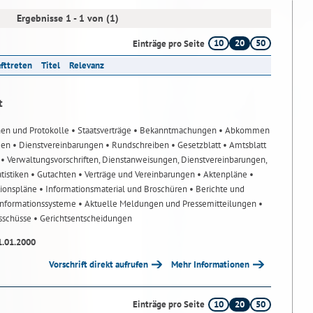
Ergebnisse 1 - 1 von (1)
10
20
50
Einträge pro Seite
afttreten
Titel
Relevanz
t
nen und Protokolle
• Staatsverträge
• Bekanntmachungen
• Abkommen
gen
• Dienstvereinbarungen
• Rundschreiben
• Gesetzblatt
• Amtsblatt
n
• Verwaltungsvorschriften, Dienstanweisungen, Dienstvereinbarungen,
atistiken
• Gutachten
• Verträge und Vereinbarungen
• Aktenpläne
•
tionspläne
• Informationsmaterial und Broschüren
• Berichte und
-Informationssysteme
• Aktuelle Meldungen und Pressemitteilungen
•
usschüsse
• Gerichtsentscheidungen
1.01.2000
Vorschrift direkt aufrufen
Mehr Informationen
10
20
50
Einträge pro Seite