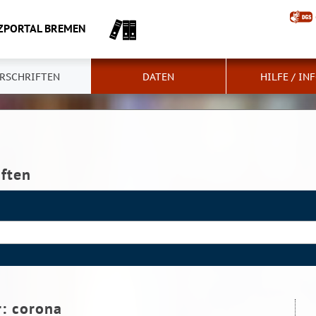
ZPORTAL BREMEN
RSCHRIFTEN
DATEN
HILFE / IN
iften
r:
corona