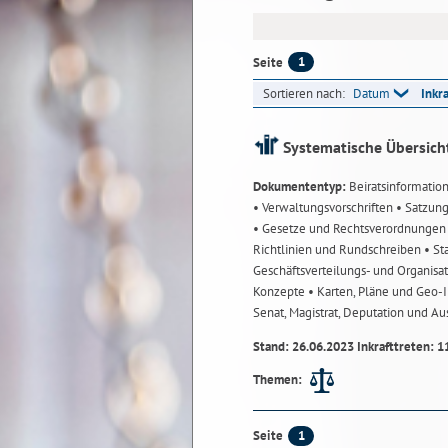
1
Seite
Sortieren nach:
Datum
Inkr
Systematische Übersich
Dokumententyp:
Beiratsinformatio
• Verwaltungsvorschriften
• Satzun
• Gesetze und Rechtsverordnunge
Richtlinien und Rundschreiben
• St
Geschäftsverteilungs- und Organisa
Konzepte
• Karten, Pläne und Geo
Senat, Magistrat, Deputation und A
Stand: 26.06.2023 Inkrafttreten: 1
Themen:
1
Seite