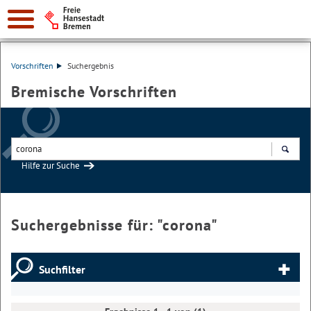
Vorschriften
Suchergebnis
Bremische Vorschriften
Hilfe zur Suche
Suchen
Suchergebnisse für: "
corona
"
Suchfilter