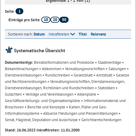
Ergebnisse 1 - 1 von (1)
1
Seite
10
20
50
Einträge pro Seite
Sortieren nach:
Datum
Inkrafttreten
Titel
Relevanz
Systematische Übersicht
Dokumententyp:
Beiratsinformationen und Protokolle
• Staatsverträge
•
Bekanntmachungen
• Abkommen
• Verwaltungsvorschriften
• Satzungen
•
Dienstvereinbarungen
• Rundschreiben
• Gesetzblatt
• Amtsblatt
• Gesetze
und Rechtsverordnungen
• Verwaltungsvorschriften, Dienstanweisungen,
Dienstvereinbarungen, Richtlinien und Rundschreiben
• Statistiken
•
Gutachten
• Verträge und Vereinbarungen
• Aktenpläne
•
Geschäftsverteilungs- und Organisationspläne
• Informationsmaterial und
Broschüren
• Berichte und Konzepte
• Karten, Pläne und Geo-
Informationssysteme
• Aktuelle Meldungen und Pressemitteilungen
•
Senat, Magistrat, Deputation und Ausschüsse
• Gerichtsentscheidungen
Stand: 26.06.2023 Inkrafttreten: 11.01.2000