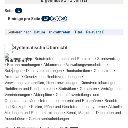
Ergebnisse 1 - 1 von (1)
1
Seite
10
20
50
Einträge pro Seite
Sortieren nach:
Datum
Inkrafttreten
Titel
Relevanz
Systematische Übersicht
Dokumententyp:
Beiratsinformationen und Protokolle
• Staatsverträge
• Bekanntmachungen
• Abkommen
• Verwaltungsvorschriften
•
Satzungen
• Dienstvereinbarungen
• Rundschreiben
• Gesetzblatt
•
Amtsblatt
• Gesetze und Rechtsverordnungen
•
Verwaltungsvorschriften, Dienstanweisungen, Dienstvereinbarungen,
Richtlinien und Rundschreiben
• Statistiken
• Gutachten
• Verträge und
Vereinbarungen
• Aktenpläne
• Geschäftsverteilungs- und
Organisationspläne
• Informationsmaterial und Broschüren
• Berichte
und Konzepte
• Karten, Pläne und Geo-Informationssysteme
• Aktuelle
Meldungen und Pressemitteilungen
• Senat, Magistrat, Deputation und
Ausschüsse
• Gerichtsentscheidungen