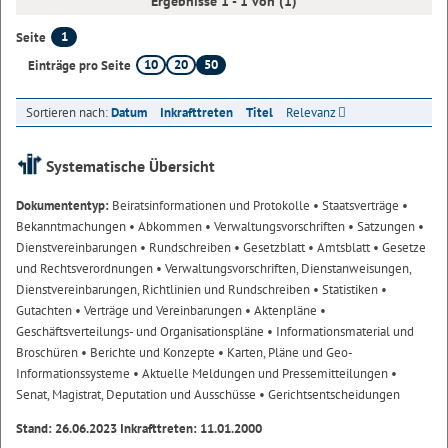
Ergebnisse 1 - 1 von (1)
1
Seite
10
20
50
Einträge pro Seite
Sortieren nach:
Datum
Inkrafttreten
Titel
Relevanz
Systematische Übersicht
Dokumententyp:
Beiratsinformationen und Protokolle
• Staatsverträge
•
Bekanntmachungen
• Abkommen
• Verwaltungsvorschriften
• Satzungen
•
Dienstvereinbarungen
• Rundschreiben
• Gesetzblatt
• Amtsblatt
• Gesetze
und Rechtsverordnungen
• Verwaltungsvorschriften, Dienstanweisungen,
Dienstvereinbarungen, Richtlinien und Rundschreiben
• Statistiken
•
Gutachten
• Verträge und Vereinbarungen
• Aktenpläne
•
Geschäftsverteilungs- und Organisationspläne
• Informationsmaterial und
Broschüren
• Berichte und Konzepte
• Karten, Pläne und Geo-
Informationssysteme
• Aktuelle Meldungen und Pressemitteilungen
•
Senat, Magistrat, Deputation und Ausschüsse
• Gerichtsentscheidungen
Stand: 26.06.2023 Inkrafttreten: 11.01.2000