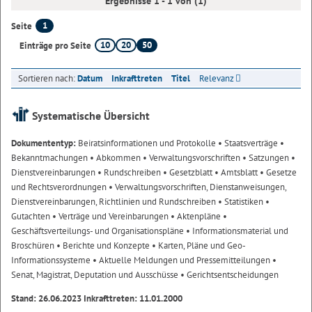
Ergebnisse 1 - 1 von (1)
1
Seite
10
20
50
Einträge pro Seite
Sortieren nach:
Datum
Inkrafttreten
Titel
Relevanz
Systematische Übersicht
Dokumententyp:
Beiratsinformationen und Protokolle
• Staatsverträge
•
Bekanntmachungen
• Abkommen
• Verwaltungsvorschriften
• Satzungen
•
Dienstvereinbarungen
• Rundschreiben
• Gesetzblatt
• Amtsblatt
• Gesetze
und Rechtsverordnungen
• Verwaltungsvorschriften, Dienstanweisungen,
Dienstvereinbarungen, Richtlinien und Rundschreiben
• Statistiken
•
Gutachten
• Verträge und Vereinbarungen
• Aktenpläne
•
Geschäftsverteilungs- und Organisationspläne
• Informationsmaterial und
Broschüren
• Berichte und Konzepte
• Karten, Pläne und Geo-
Informationssysteme
• Aktuelle Meldungen und Pressemitteilungen
•
Senat, Magistrat, Deputation und Ausschüsse
• Gerichtsentscheidungen
Stand: 26.06.2023 Inkrafttreten: 11.01.2000