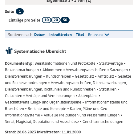
Ergebnisse 1 - 1 von (1)
1
Seite
10
20
50
Einträge pro Seite
Sortieren nach:
Datum
Inkrafttreten
Titel
Relevanz
Systematische Übersicht
Dokumententyp:
Beiratsinformationen und Protokolle
• Staatsverträge
•
Bekanntmachungen
• Abkommen
• Verwaltungsvorschriften
• Satzungen
•
Dienstvereinbarungen
• Rundschreiben
• Gesetzblatt
• Amtsblatt
• Gesetze
und Rechtsverordnungen
• Verwaltungsvorschriften, Dienstanweisungen,
Dienstvereinbarungen, Richtlinien und Rundschreiben
• Statistiken
•
Gutachten
• Verträge und Vereinbarungen
• Aktenpläne
•
Geschäftsverteilungs- und Organisationspläne
• Informationsmaterial und
Broschüren
• Berichte und Konzepte
• Karten, Pläne und Geo-
Informationssysteme
• Aktuelle Meldungen und Pressemitteilungen
•
Senat, Magistrat, Deputation und Ausschüsse
• Gerichtsentscheidungen
Stand: 26.06.2023 Inkrafttreten: 11.01.2000