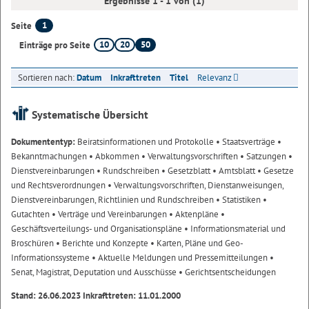
Ergebnisse 1 - 1 von (1)
1
Seite
10
20
50
Einträge pro Seite
Sortieren nach:
Datum
Inkrafttreten
Titel
Relevanz
Systematische Übersicht
Dokumententyp:
Beiratsinformationen und Protokolle
• Staatsverträge
•
Bekanntmachungen
• Abkommen
• Verwaltungsvorschriften
• Satzungen
•
Dienstvereinbarungen
• Rundschreiben
• Gesetzblatt
• Amtsblatt
• Gesetze
und Rechtsverordnungen
• Verwaltungsvorschriften, Dienstanweisungen,
Dienstvereinbarungen, Richtlinien und Rundschreiben
• Statistiken
•
Gutachten
• Verträge und Vereinbarungen
• Aktenpläne
•
Geschäftsverteilungs- und Organisationspläne
• Informationsmaterial und
Broschüren
• Berichte und Konzepte
• Karten, Pläne und Geo-
Informationssysteme
• Aktuelle Meldungen und Pressemitteilungen
•
Senat, Magistrat, Deputation und Ausschüsse
• Gerichtsentscheidungen
Stand: 26.06.2023 Inkrafttreten: 11.01.2000