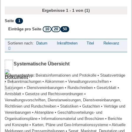
Ergebnisse 1 - 1 von (1)
1
Seite
10
20
50
Einträge pro Seite
Sortieren nach:
Datum
Inkrafttreten
Titel
Relevanz
Systematische Übersicht
Dokumententyp:
Beiratsinformationen und Protokolle
• Staatsverträge
• Bekanntmachungen
• Abkommen
• Verwaltungsvorschriften
•
Satzungen
• Dienstvereinbarungen
• Rundschreiben
• Gesetzblatt
•
Amtsblatt
• Gesetze und Rechtsverordnungen
•
Verwaltungsvorschriften, Dienstanweisungen, Dienstvereinbarungen,
Richtlinien und Rundschreiben
• Statistiken
• Gutachten
• Verträge und
Vereinbarungen
• Aktenpläne
• Geschäftsverteilungs- und
Organisationspläne
• Informationsmaterial und Broschüren
• Berichte
und Konzepte
• Karten, Pläne und Geo-Informationssysteme
• Aktuelle
Meldungen und Pressemitteilungen
• Senat, Magistrat, Deputation und