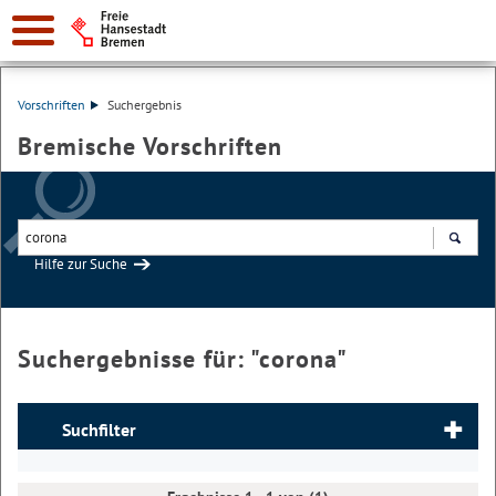
Vorschriften
Suchergebnis
Bremische Vorschriften
Hilfe zur Suche
Suchen
Suchergebnisse für: "
corona
"
Suchfilter