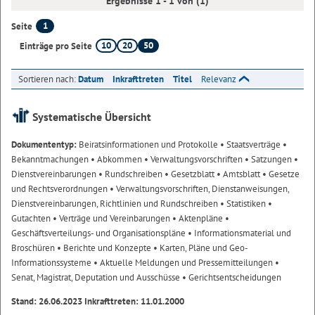
Ergebnisse 1 - 1 von (1)
1
Seite
10
20
50
Einträge pro Seite
Sortieren nach:
Datum
Inkrafttreten
Titel
Relevanz
Systematische Übersicht
Dokumententyp:
Beiratsinformationen und Protokolle
• Staatsverträge
•
Bekanntmachungen
• Abkommen
• Verwaltungsvorschriften
• Satzungen
•
Dienstvereinbarungen
• Rundschreiben
• Gesetzblatt
• Amtsblatt
• Gesetze
und Rechtsverordnungen
• Verwaltungsvorschriften, Dienstanweisungen,
Dienstvereinbarungen, Richtlinien und Rundschreiben
• Statistiken
•
Gutachten
• Verträge und Vereinbarungen
• Aktenpläne
•
Geschäftsverteilungs- und Organisationspläne
• Informationsmaterial und
Broschüren
• Berichte und Konzepte
• Karten, Pläne und Geo-
Informationssysteme
• Aktuelle Meldungen und Pressemitteilungen
•
Senat, Magistrat, Deputation und Ausschüsse
• Gerichtsentscheidungen
Stand: 26.06.2023 Inkrafttreten: 11.01.2000