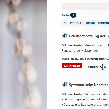
1
Seite
Sortieren nach:
Datum
Inkraftt
Haushaltssatzung der S
Dokumententyp:
Verwaltungsvorsch
Rundschreiben
• Satzungen
Stand: 08.01.2026 Inkrafttreten: 0
Außer Kraft
Themen:
Systematische Übersich
Dokumententyp:
Beiratsinformatio
• Verwaltungsvorschriften
• Satzun
• Gesetze und Rechtsverordnunge