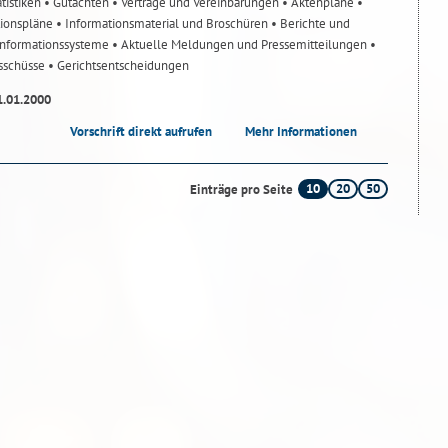
atistiken
• Gutachten
• Verträge und Vereinbarungen
• Aktenpläne
•
tionspläne
• Informationsmaterial und Broschüren
• Berichte und
-Informationssysteme
• Aktuelle Meldungen und Pressemitteilungen
•
usschüsse
• Gerichtsentscheidungen
1.01.2000
Vorschrift direkt aufrufen
Mehr Informationen
10
20
50
Einträge pro Seite