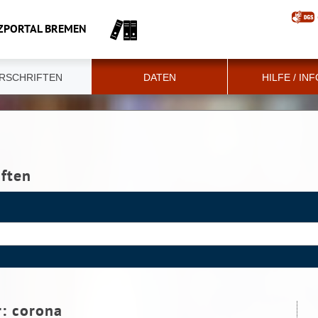
ZPORTAL BREMEN
RSCHRIFTEN
DATEN
HILFE / IN
iften
r:
corona