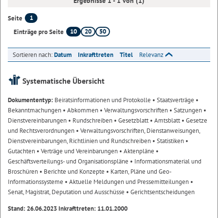
Ergebnisse 1 - 1 von (1)
1
Seite
10
20
50
Einträge pro Seite
Sortieren nach:
Datum
Inkrafttreten
Titel
Relevanz
Systematische Übersicht
Dokumententyp:
Beiratsinformationen und Protokolle
• Staatsverträge
•
Bekanntmachungen
• Abkommen
• Verwaltungsvorschriften
• Satzungen
•
Dienstvereinbarungen
• Rundschreiben
• Gesetzblatt
• Amtsblatt
• Gesetze
und Rechtsverordnungen
• Verwaltungsvorschriften, Dienstanweisungen,
Dienstvereinbarungen, Richtlinien und Rundschreiben
• Statistiken
•
Gutachten
• Verträge und Vereinbarungen
• Aktenpläne
•
Geschäftsverteilungs- und Organisationspläne
• Informationsmaterial und
Broschüren
• Berichte und Konzepte
• Karten, Pläne und Geo-
Informationssysteme
• Aktuelle Meldungen und Pressemitteilungen
•
Senat, Magistrat, Deputation und Ausschüsse
• Gerichtsentscheidungen
Stand: 26.06.2023 Inkrafttreten: 11.01.2000