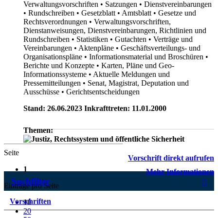
Verwaltungsvorschriften
• Satzungen
• Dienstvereinbarungen
• Rundschreiben
• Gesetzblatt
• Amtsblatt
• Gesetze und
Rechtsverordnungen
• Verwaltungsvorschriften,
Dienstanweisungen, Dienstvereinbarungen, Richtlinien und
Rundschreiben
• Statistiken
• Gutachten
• Verträge und
Vereinbarungen
• Aktenpläne
• Geschäftsverteilungs- und
Organisationspläne
• Informationsmaterial und Broschüren
•
Berichte und Konzepte
• Karten, Pläne und Geo-
Informationssysteme
• Aktuelle Meldungen und
Pressemitteilungen
• Senat, Magistrat, Deputation und
Ausschüsse
• Gerichtsentscheidungen
Stand: 26.06.2023 Inkrafttreten: 11.01.2000
Themen:
Seite
Vorschrift direkt aufrufen
1
Mehr Informationen
Suchfilter
Einträge pro Seite
Vorschriften
10
20