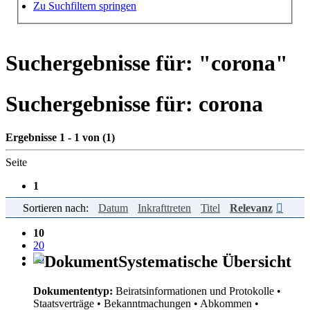
Hilfe zur Suche
Zu Suchfiltern springen
Suchergebnisse für: "
corona
"
Suchergebnisse für:
corona
Ergebnisse 1 - 1 von (1)
Seite
1
Sortieren nach:
Datum
Inkrafttreten
Titel
Relevanz
Einträge pro Seite
10
20
50
Systematische Übersicht
Dokumententyp:
Beiratsinformationen und Protokolle
•
Staatsverträge
• Bekanntmachungen
• Abkommen
•