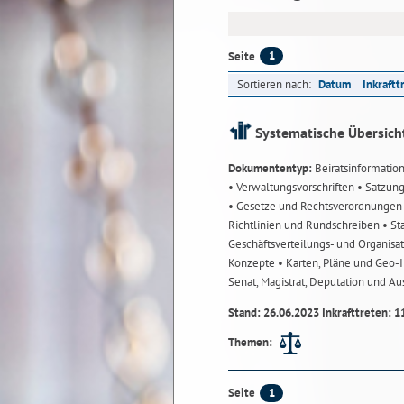
1
Seite
Sortieren nach:
Datum
Inkraftt
Systematische Übersich
Dokumententyp:
Beiratsinformatio
• Verwaltungsvorschriften
• Satzun
• Gesetze und Rechtsverordnunge
Richtlinien und Rundschreiben
• St
Geschäftsverteilungs- und Organisa
Konzepte
• Karten, Pläne und Geo
Senat, Magistrat, Deputation und A
Stand: 26.06.2023 Inkrafttreten: 1
Themen:
1
Seite