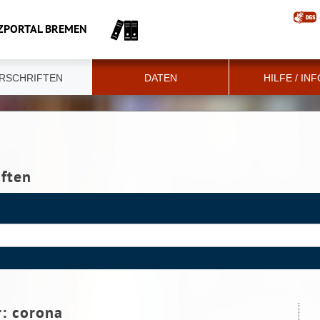
ZPORTAL BREMEN
RSCHRIFTEN
DATEN
HILFE / IN
iften
r:
corona