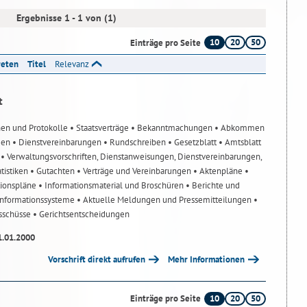
Ergebnisse 1 - 1 von (1)
10
20
50
Einträge pro Seite
reten
Titel
Relevanz
t
nen und Protokolle
• Staatsverträge
• Bekanntmachungen
• Abkommen
gen
• Dienstvereinbarungen
• Rundschreiben
• Gesetzblatt
• Amtsblatt
n
• Verwaltungsvorschriften, Dienstanweisungen, Dienstvereinbarungen,
atistiken
• Gutachten
• Verträge und Vereinbarungen
• Aktenpläne
•
tionspläne
• Informationsmaterial und Broschüren
• Berichte und
-Informationssysteme
• Aktuelle Meldungen und Pressemitteilungen
•
usschüsse
• Gerichtsentscheidungen
1.01.2000
Vorschrift direkt aufrufen
Mehr Informationen
10
20
50
Einträge pro Seite