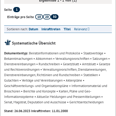
Ergebnisse 1 - 1 von (1)
1
Seite
10
20
50
Einträge pro Seite
Sortieren nach:
Datum
Inkrafttreten
Titel
Relevanz
Systematische Übersicht
Dokumententyp:
Beiratsinformationen und Protokolle
• Staatsverträge
•
Bekanntmachungen
• Abkommen
• Verwaltungsvorschriften
• Satzungen
•
Dienstvereinbarungen
• Rundschreiben
• Gesetzblatt
• Amtsblatt
• Gesetze
und Rechtsverordnungen
• Verwaltungsvorschriften, Dienstanweisungen,
Dienstvereinbarungen, Richtlinien und Rundschreiben
• Statistiken
•
Gutachten
• Verträge und Vereinbarungen
• Aktenpläne
•
Geschäftsverteilungs- und Organisationspläne
• Informationsmaterial und
Broschüren
• Berichte und Konzepte
• Karten, Pläne und Geo-
Informationssysteme
• Aktuelle Meldungen und Pressemitteilungen
•
Senat, Magistrat, Deputation und Ausschüsse
• Gerichtsentscheidungen
Stand: 26.06.2023 Inkrafttreten: 11.01.2000