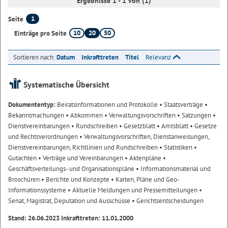
Ergebnisse 1 - 1 von (1)
1
Seite
10
20
50
Einträge pro Seite
Sortieren nach:
Datum
Inkrafttreten
Titel
Relevanz
Systematische Übersicht
Dokumententyp:
Beiratsinformationen und Protokolle
• Staatsverträge
•
Bekanntmachungen
• Abkommen
• Verwaltungsvorschriften
• Satzungen
•
Dienstvereinbarungen
• Rundschreiben
• Gesetzblatt
• Amtsblatt
• Gesetze
und Rechtsverordnungen
• Verwaltungsvorschriften, Dienstanweisungen,
Dienstvereinbarungen, Richtlinien und Rundschreiben
• Statistiken
•
Gutachten
• Verträge und Vereinbarungen
• Aktenpläne
•
Geschäftsverteilungs- und Organisationspläne
• Informationsmaterial und
Broschüren
• Berichte und Konzepte
• Karten, Pläne und Geo-
Informationssysteme
• Aktuelle Meldungen und Pressemitteilungen
•
Senat, Magistrat, Deputation und Ausschüsse
• Gerichtsentscheidungen
Stand: 26.06.2023 Inkrafttreten: 11.01.2000