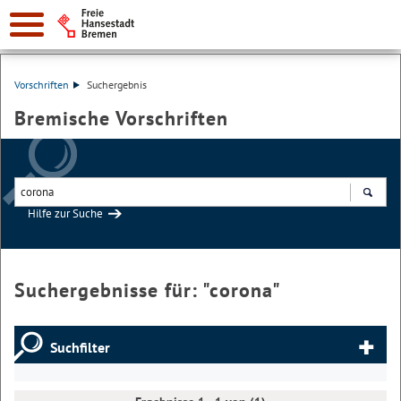
Vorschriften
Suchergebnis
Bremische Vorschriften
Hilfe zur Suche
Suchen
Suchergebnisse für: "
corona
"
Suchfilter